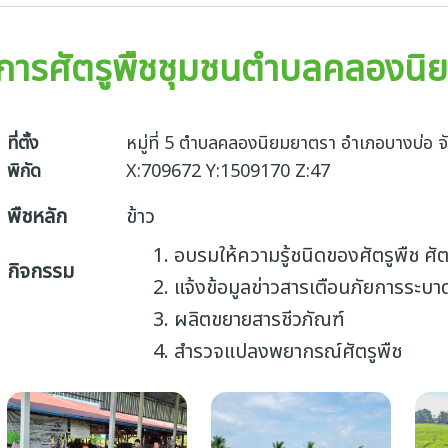
ัดการศัตรูพืชชุมชนตำบลคลองนิ
ที่ตั้ง
หมู่ที่ 5 ตำบลคลองนิยมยาตรา อำเภอบางบ่อ 
พิกัด
X:709672 Y:1509170 Z:47
พืชหลัก
ข้าว
อบรมให้ความรู้ชนิดของศัตรูพืช ศั
กิจกรรม
แจ้งข้อมูลข่าวสารเตือนภัยการระบา
ผลิตขยายสารชีวภัณฑ์
สำรวจแปลงพยากรณ์ศัตรูพืช