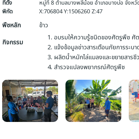
ที่ตั้ง
หมู่ที่ 8 ตำบลบางพลีน้อย อำเภอบางบ่อ จังห
พิกัด
X:706804 Y:1506260 Z:47
พืชหลัก
ข้าว
อบรมให้ความรู้ชนิดของศัตรูพืช ศั
กิจกรรม
แจ้งข้อมูลข่าวสารเตือนภัยการระบา
ผลิตน้ำหมักไล่แมลงและขยายสารชี
สำรวจแปลงพยากรณ์ศัตรูพืช