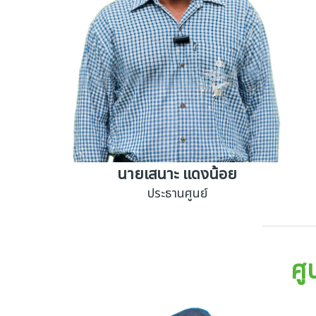
นายเสนาะ แดงน้อย
ประธานศูนย์
ศู