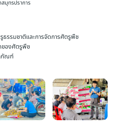
วัดสมุทรปราการ
ตรูธรรมชาติและการจัดการศัตรูพืช
ดของศัตรูพืช
วภัณฑ์