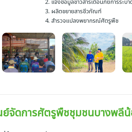
แจ้งข้อมูลข่าวสารเตือนภัยการระบา
ผลิตขยายสารชีวภัณฑ์
สำรวจแปลงพยากรณ์ศัตรูพืช
นย์จัดการศัตรูพืชชุมชนบางพลีน