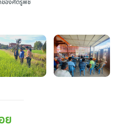
ดของศัตรูพืช
้อย