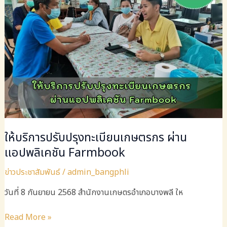
ด้าน
การเกษตร
ระดับ
อำเภอ
(SCD)
อำเภอ
บางพลี
3/68
ให้บริการปรับปรุงทะเบียนเกษตรกร ผ่าน
แอปพลิเคชัน Farmbook
ข่าวประชาสัมพันธ์
/
admin_bangphli
วันที่​ 8 กันยายน 2568​ สำนักงาน​เกษตร​อำเภอ​บางพลี​ ให
ให้
Read More »