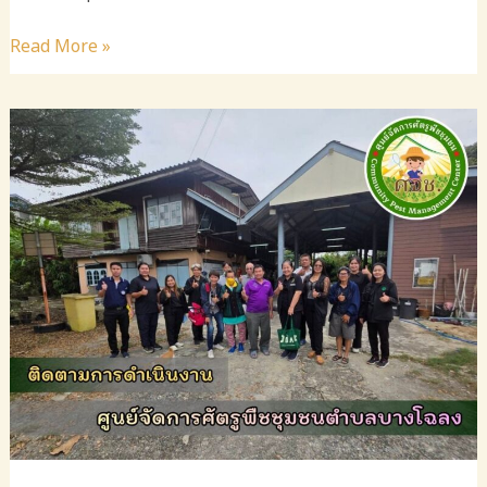
ลงพื้น
Read More »
ที่
ติดตาม
และ
วางแผน
จัด
ตั้ง
กลุ่ม
ยุว
เกษตรกร