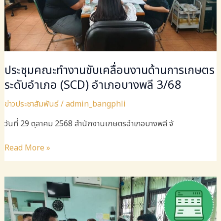
ประชุมคณะทำงานขับเคลื่อนงานด้านการเกษตร
ระดับอำเภอ (SCD) อำเภอบางพลี 3/68
ข่าวประชาสัมพันธ์
/
admin_bangphli
วันที่ ​29 ตุลาคม​ 2568​ สำนักงาน​เกษตร​อำเภอ​บางพลี จั
ประชุม
Read More »
คณะ
ทำงาน
ขับ
เคลื่อน
งาน