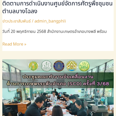
ติดตามการดำเนินงานศูนย์จัดการศัตรูพืชชุมชน
ตำบลบางโฉลง
ข่าวประชาสัมพันธ์
/
admin_bangphli
วันที่ 20 พฤศจิกายน 2568 สำนักงานเกษตรอำเภอบางพลี พร้อม
ติดตาม
Read More »
การ
ดำเนิน
งาน
ศูนย์
จัดการ
ศัตรู
พืช
ชุมชน
ตำบล
บาง
โฉลง