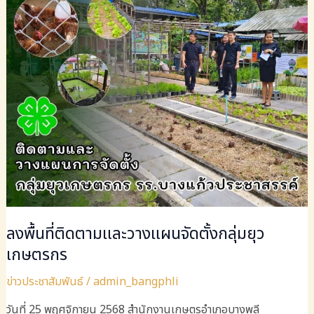
เสริม
สร้าง
บรรยากาศ
การ
ทำงาน
และ
บริการ
เกษตรกร
ลงพื้นที่ติดตามและวางแผนจัดตั้งกลุ่มยุว
เกษตรกร
ข่าวประชาสัมพันธ์
/
admin_bangphli
วันที่ ​25 พฤศจิกายน 2568​ สำนักงาน​เกษตร​อำเภอ​บางพลี